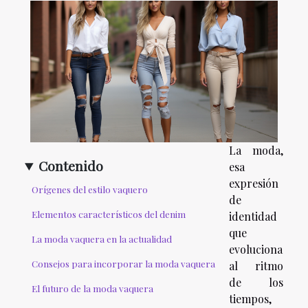
La moda,
Contenido
esa
expresión
Orígenes del estilo vaquero
de
Elementos característicos del denim
identidad
que
La moda vaquera en la actualidad
evoluciona
Consejos para incorporar la moda vaquera
al ritmo
de los
El futuro de la moda vaquera
tiempos,