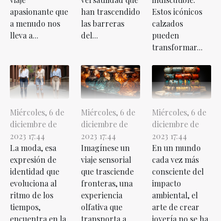
apasionante que
han trascendido
Estos icónicos
a menudo nos
las barreras
calzados
lleva a...
del...
pueden
transformar...
Miércoles, 6 de
Miércoles, 6 de
Miércoles, 6 de
diciembre de
diciembre de
diciembre de
2023 17:44
2023 17:44
2023 17:44
La moda, esa
Imagínese un
En un mundo
expresión de
viaje sensorial
cada vez más
identidad que
que trasciende
consciente del
evoluciona al
fronteras, una
impacto
ritmo de los
experiencia
ambiental, el
tiempos,
olfativa que
arte de crear
encuentra en la
transporta a
joyería no se ha