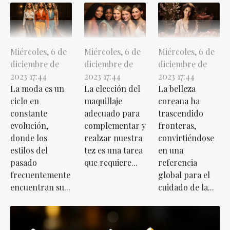
Miércoles, 6 de
Miércoles, 6 de
Miércoles, 6 de
diciembre de
diciembre de
diciembre de
2023 17:44
2023 17:44
2023 17:44
La moda es un
La elección del
La belleza
ciclo en
maquillaje
coreana ha
constante
adecuado para
trascendido
evolución,
complementar y
fronteras,
donde los
realzar nuestra
convirtiéndose
estilos del
tez es una tarea
en una
pasado
que requiere...
referencia
frecuentemente
global para el
encuentran su...
cuidado de la...