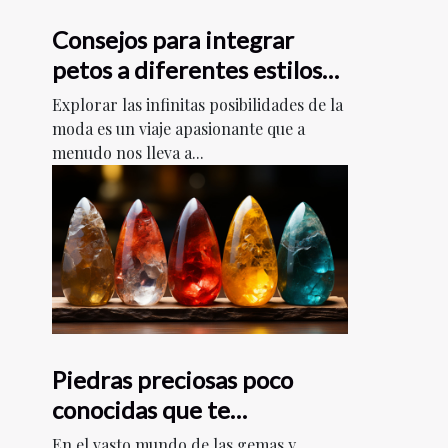
Consejos para integrar
petos a diferentes estilos
de moda
Explorar las infinitas posibilidades de la
moda es un viaje apasionante que a
menudo nos lleva a...
Piedras preciosas poco
conocidas que te
encantarán
En el vasto mundo de las gemas y