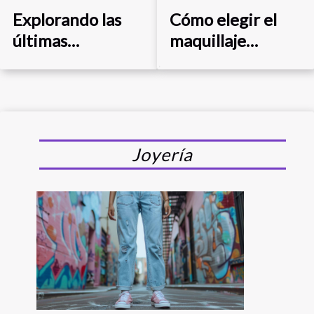
Explorando las
Cómo elegir el
últimas
maquillaje
tendencias en
perfecto según
equipamiento de
tu tono de piel
buceo y
actividades
acuáticas
Joyería