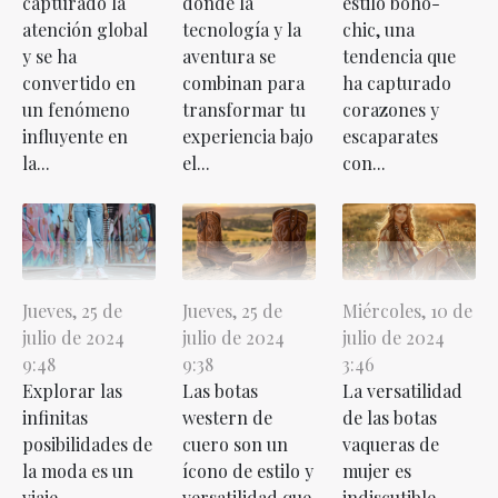
capturado la
donde la
estilo boho-
atención global
tecnología y la
chic, una
y se ha
aventura se
tendencia que
convertido en
combinan para
ha capturado
un fenómeno
transformar tu
corazones y
influyente en
experiencia bajo
escaparates
la...
el...
con...
Jueves, 25 de
Jueves, 25 de
Miércoles, 10 de
julio de 2024
julio de 2024
julio de 2024
9:48
9:38
3:46
Explorar las
Las botas
La versatilidad
infinitas
western de
de las botas
posibilidades de
cuero son un
vaqueras de
la moda es un
ícono de estilo y
mujer es
viaje
versatilidad que
indiscutible.